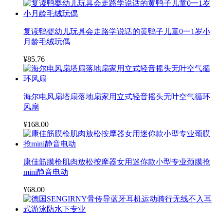
复读鸭婴幼儿玩具会走路学说话的黄鸭子儿童0一1岁小
月龄毛绒玩偶
¥85.76
海尔电风扇塔扇落地扇家用立式轻音摇头无叶空气循环
风扇
¥168.00
康佳筋膜枪肌肉放松按摩器女用迷你款小型专业颈膜抢
mini静音电动
¥68.00