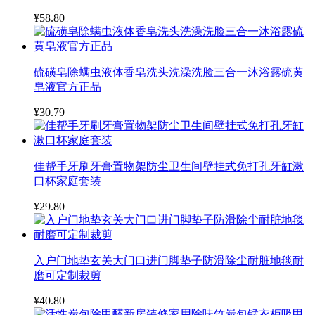
¥58.80
硫磺皂除螨虫液体香皂洗头洗澡洗脸三合一沐浴露硫黄
皂液官方正品
¥30.79
佳帮手牙刷牙膏置物架防尘卫生间壁挂式免打孔牙缸漱
口杯家庭套装
¥29.80
入户门地垫玄关大门口进门脚垫子防滑除尘耐脏地毯耐
磨可定制裁剪
¥40.80