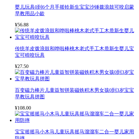
婴儿玩具0到6个月手摇铃新生宝宝沙锤拨浪鼓可咬启蒙
早教用品小龄
¥56.88
传统羊皮拨浪鼓和哗啦棒桃木老式手工木质新生婴儿宝
宝可啃咬玩具
¥27.50
百变磁力棒片儿童益智拼装磁铁积木男女孩0到3岁宝宝
早教玩具拼图
¥108.00
宝宝摇摇马小木马儿童玩具摇马溜溜车二合一婴儿家用
防摔