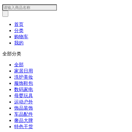
首页
分类
购物车
我的
全部分类
全部
家居日用
洗护美妆
服饰鞋包
数码家电
母婴玩具
运动户外
饰品装饰
车品配件
奢品大牌
特色干货