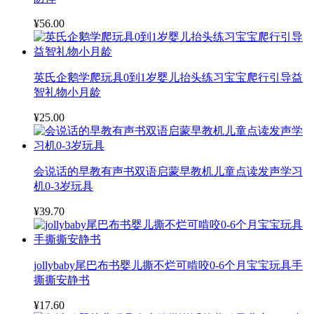
¥56.00
英氏企鹅学爬玩具0到1岁婴儿抬头练习宝宝爬行引导益
智礼物小月龄
¥25.00
会说话的早教有声书双语启蒙早教机儿童点读发声学习
机0-3岁玩具
¥39.70
jollybaby尾巴布书婴儿撕不烂可啃咬0-6个月宝宝玩具手
撕撕安静书
¥17.60