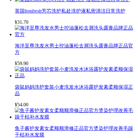
英国femfresh芳芯洗护私处洗护液私密清洁日常洗护
¥31.70
海洋至尊洗发水男士控油蓬松去屑洗头露膏品牌正品官
方
¥59.90
袋鼠妈妈洗护套装小麦洗发水沐浴露护发素柔顺保湿正
品
¥54.00
鱼子酱护发素女柔顺顺滑修正品官方烫染护理改善毛躁
干枯补水发膜