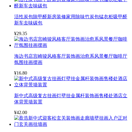
活性炭包除甲醛新房装修家用除味竹炭包锰衣柜吸甲醛
新车去味碳包
¥29.35
海边书店宫崎骏风格客厅装饰画治愈系风景餐厅咖啡厅
氛围挂画摆画
¥16.80
新中式高级复古挂画灯壁挂金属杆装饰画售楼处酒店立
体背景墙装置
¥42.00