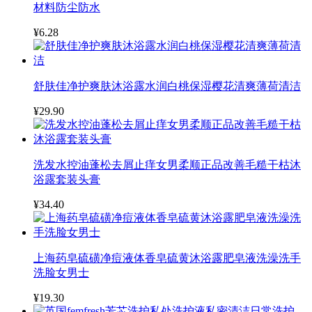
材料防尘防水
¥6.28
舒肤佳净护爽肤沐浴露水润白桃保湿樱花清爽薄荷清洁
¥29.90
洗发水控油蓬松去屑止痒女男柔顺正品改善毛糙干枯沐
浴露套装头膏
¥34.40
上海药皂硫磺净痘液体香皂硫黄沐浴露肥皂液洗澡洗手
洗脸女男士
¥19.30